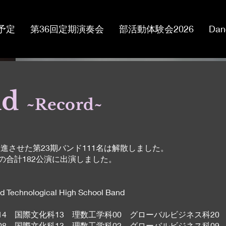
予定
第36回定期演奏会
部活動体験会2026
Dan
nd
~Record~
ンドを大躍進させた第23期バンド111名は解散しました。
82の合計182公演に出演しました。
nd Technological High School Band
科14 国際文化科13 理数工学科00 グローバルビジネス科20
科08 国際文化科13 理数工学科02 グローバルビジネス科09