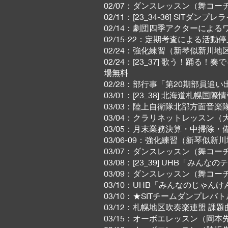
02/07：ダンスレッスン（舞コー
02/11：[23_34-36] SITダンプ
02/14：劇団四季アクターによ
02/15-22：定期考査による活動
02/24：強化練習（新琴似新川地
02/24：[23_37] 歌う！踊る
場無料
02/28：部行事「第20期部員追
03/01：[23_38] 北海道札
03/03：陸上自衛隊北部方面音楽隊
03/04：クラリネットレッスン
03/05：月末業務決算・中掃除・
03/06-09：強化練習（新琴似
03/07：ダンスレッスン（舞コー
03/08：[23_39] UHB「みんなの
03/09：ダンスレッスン（舞コー
03/10：UHB「みんなのじゃん
03/10：★SITチームダンプレバ
03/12：札幌地区吹奏楽連盟 
03/15：オーボエレッスン（岡本先生