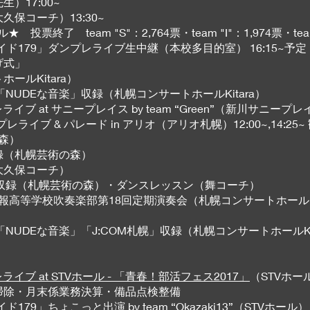
）17:00~
久保コーチ）13:30~
投票終了 team "S"：2,764票・team "I"：1,974票・team
さんこワイド179」ダンプレライブ生中継（本校多目的室） 16:15~予定
げ式」
ールKitara）
「NUDEな音楽」収録（札幌コンサートホールKitara）
ンプレライブ at サニープレイス by team “Green”（新川サニープ
ドダンプレライブ & パレード in アリオ（アリオ札幌）12:00~,14:25
の森）
収録（札幌芸術の森）
（大久保コーチ）
ビ」収録（札幌芸術の森）・ダンスレッスン（舞コーチ）
国際情報高等学校吹奏楽部第18回定期演奏会（札幌コンサートホールKit
「NUDEな音楽」「J:COM札幌」収録（札幌コンサートホールKit
ライブ at STVホール - 「青春！部活フェス2017」
（STVホール
中掃除・月末係業務決算・備品点検整備
179」ちょこっと出演 by team “Okazaki13”
（STVホール） 15