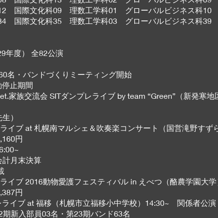
科12 国際文化科09 理数工学科01 グローバルビジネス科10
科34 国際文化科35 理数工学科03 グローバルビジネス科39
29年度） 全82公演
成式60名・バンドづくりミーティング開始
活動停止期間
さん net.家族交流会 SITダンプレライブ by team “Green”（新
先生）
バンドダンプレライブ at 札幌南マルシェ＆吹奏楽コンサート（国営滝野す
160円
:00~
会計月末決算
載
ンドダンプレライブ 2016動物愛護フェスティバル in えべつ（酪農学園大
387円
ダンプレライブ at 福移（札幌市立福移小中学校）14:30~ 関係者公演
22期新入部員03名・第23期バンド63名