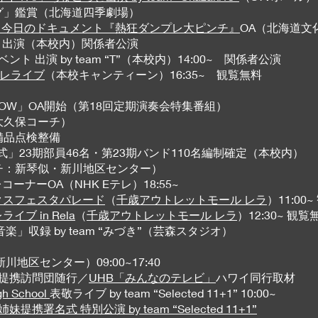
ング」鑑賞（北海道四季劇場）
- 今日のドキュメント『熱狂ダンプレ大ピンチ』
OA（北海道文化
度入学式 出演（本校内）関係者公演
イベント 出演 by team “T”（本校内）14:00~ 関係者公演
プレライブ
（本校キャンティーン）16:35~ 観覧無料
SHOW」OA開始（第18回定期演奏会特集番組）
（大久保コーチ）
備品点検整備
部式」23期部員46名・第23期バンド110名編制確定（本校内）
ーチ：新琴似・新川地区センター）
コーナーOA（NHK Eテレ）18:55~
サンクスフェスタパレード
（
千歳アウトレットモール レラ
）11:0
イブ in Rela
（
千歳アウトレットモール レラ
）12:30~ 観覧
楽」収録 by team “みづき”（芸森スタジオ）
川地区センター）09:00~17:40
姉妹提携訪問団随行／
UHB「みんなのテレビ」
ハワイ同行取材
igh School
表敬ライブ by team “Selected 11+1” 10:00~
携署名式 特別公演 by team “Selected 11+1”