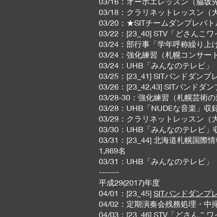
03/16：オーボエレッスン（脇坂先生
03/18：クラリネットレッスン（大
03/20：★SITチームダンプレバトル★ 
03/22：[23_40] STV「ど
03/24：部行事「学年呼称繰り上
03/24：強化練習（札幌コンサートホ
03/24：UHB「みんなのテレビ」
03/25：[23_41] SITバンドダ
03/26：[23_42,43] SITバン
03/28-30：強化練習（札幌芸術
03/28：UHB「NUDEな音楽」
03/29：クラリネットレッスン
03/30：UHB「みんなのテレ
03/31：[23_44] 北海道札幌
1,869名
03/31：UHB「みんなのテレビ」
-------
平成29(2017)年度
04/01：[23_45]
SITバンドダンプレ
04/02：定期演奏会残務処理・
04/03：[23_46]
STV「どさんこワイド