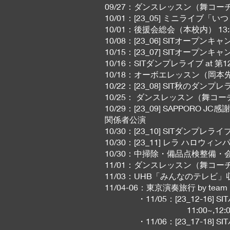
09/27：ダンスレッスン（舞コー
10/01：[23_05] ミニライブ「
10/01：後援会総会（本校内） 13:
10/08：[23_06] SITオープンキ
10/15：[23_07] SITオープンキ
10/16：SITダンプレライブ a
10/18：オーボエレッスン（岡
10/22：[23_08] SIT秋のダン
10/25： ダンスレッスン（舞コー
10/29：[23_09] SAPPORO
関係者公演
10/30：[23_10] SITダンプ
10/30：[23_11] レラ ハロ
10/30：中掃除・備品点検整備・
11/01：ダンスレッスン（舞コー
11/03：UHB「みんなのテレビ」
11/04-06：東京演奏旅行 by team 
・11/05：[23_12-16] SI
11:00~,12:00~,13:3
・11/06：[23_17-18] SI