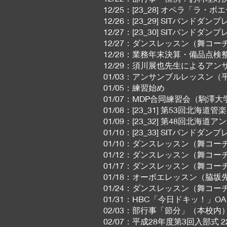
12/25：[23_28] オペラ「ラ
12/26：[23_29] SITバンドダ
12/27：[23_30] SITバンドダ
12/27：ダンスレッスン（舞コー
12/28：業務年末決算・備品点
12/29：須川展也先生によるアン
01/03：アンサンブルレッスン（
01/05：練習始め
01/07：MDP合同練習会（駒澤大
01/08：[23_31] 第53回
01/09：[23_32] 第48回
01/10：[23_33] SITバンドダ
01/10：ダンスレッスン（舞コー
01/12：ダンスレッスン（舞コー
01/17：ダンスレッスン（舞コー
01/18：オーボエレッスン（脇坂
01/24：ダンスレッスン（舞コー
01/31：HBC「今日ドキッ！」OA 1
02/03：部行事「節分」（本校内
02/07：平成28年度第3回入部式 