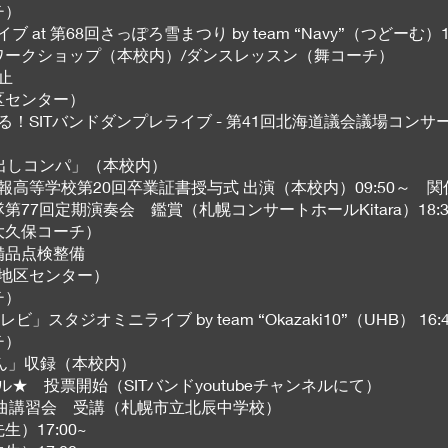
チ）
レライブ at 第68回さっぽろ雪まつり by team “Navy”（つどーむ）11:
るワークショップ（本校内）/ダンスレッスン（舞コーチ）
停止
区センター）
！奏でる！SITバンドダンプレライブ - 第41回北海道議会議場コンサ
い出しコンパ」（本校内）
幌国際情報高等学校第20回卒業証書授与式 出演（本校内）09:50～ 
第77回定期演奏会 鑑賞（札幌コンサートホールKitara）18:3
（大久保コーチ）
備品点検整備
新川地区センター）
チ）
テレビ」スタジオミニライブ by team “Okazaki10”（UHB） 16
チ）
けん」収録（本校内）
トル★ 投票開始（SITバンドyoutubeチャンネルにて）
課題曲講習会 受講（札幌市立北辰中学校）
）17:00~