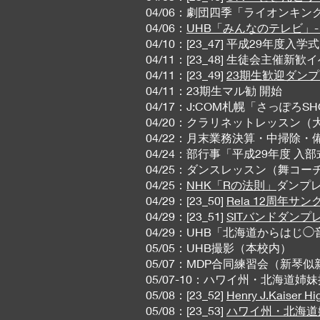
04/06：劇団四季「ライオンキ
04/06：
UHB「みんなのテレビ」
04/10：[23_47] 平成29年
04/11：[23_48] 生徒会主催新歓
04/11：[23_49]
23期生歓迎ダン
04/11：23期生マル勧 開始
04/17：J:COM札幌「さっぽろ
04/20：クラリネットレッスン
04/22：月末業務決算・中掃除・
04/24：部行事「平成29年度 入
04/25：ダンスレッスン（舞コ
04/25：
NHK「Rの法則」
ダンプレ
04/29：[23_50]
Rela 12周年
04/29：[23_51]
SITバンドダンプレラ
04/29：UHB「北海道からはじ◯音
05/05：UHB撮影（本校内）
05/07：MDP合同練習会（新琴似新
05/07-10：ハワイ州・北海道
05/08：[23_52]
Henry J.Kaiser H
05/08：[23_53]
ハワイ州・北海道姉妹提