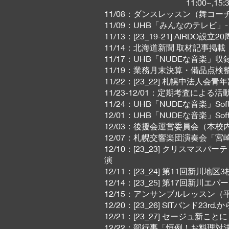
11:00~,15:30
11/08：ダンスレッスン（舞コー
11/09：UHB「みんなのテレビ」
11/13：[23_19-21] AIRD
11/14：北海道新聞 取材記事掲載
11/17：UHB「NUDEな音楽」収録 w
11/19：業務月末決算・備品点検
11/22：[23_22] 札幌中法人
11/23-12/01：定期考査による活
11/24：UHB「NUDEな音楽」Softly 
12/01：UHB「NUDEな音楽」Softly 
12/03：後援会運営委員会（本校内）
12/07：札幌交響楽団演奏会「宮
12/10：[23_23] クリスマスパー
演
12/11：[23_24] 第11回新
12/14：[23_25] 第17回新川
12/15：アンサンブルレッスン（
12/20：[23_26] SITバン
12/21：[23_27] セージュ新こと
12/22：部行事「恒例！お料理対