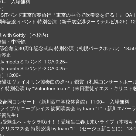
~ 入場無料
チ）
- SITバンド東京演奏旅行『東京の中心で吹奏楽を踊る！』 OA 18
O設立20周年記念イベント 特別公演（新千歳空港ターミナルビル2F）12:00~
ith Softly （本校内）
整備・中掃除
会青年部会創立30周年記念式典 特別公演（札幌パークホテル） 18:5
動停止
meets SITバンド-1 OA 0:25~
meets SITバンド-2 OA 0:25~
13:00~
崎陽江ヴァイオリン協奏曲の夕べ」鑑賞（札幌コンサートホールKita
ティ 特別公演 by “Volunteer team”（末日聖徒イエス・キリ
川地区3校合同コンサート（新川西中学校体育館）11:00~ 入場無料
エバーライブ/サニープレイス 訪問演奏会 by team “T”（新川エバ
平賀先生）
ド23rd.から受験生へ～サクラ咲け！！受験生に春よ来いライブ（本校キ
に クリスマス会 特別公演 by team “I” （セージュ新ことに） 13
決」