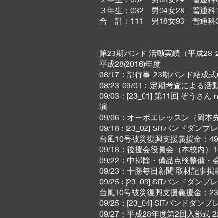
３年生：032 男04女28 普通
合 計：111 男18女93 普通
第23期バンド 活動実績（平成28-
平成28(2016)年度
08/17：部行事-23期バンド結
08/23-09/01：定期考査による
09/03：[23_01] 第11回 ぞう
演
09/06：オーボエレッスン（岡本
09/18 : [23_02] SIT
台風10号被災復興支援義援金：49,
09/18：後援会役員会（本校内）16
09/22：中掃除・備品点検整備・
09/23：十勝毎日新聞 取材記事掲
09/25 : [23_03] SITバ
台風10号被災復興支援義援金：23,
09/25：[23_04] SITバンド
09/27：平成28年度第2回入部式 