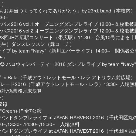
チ）
いつもお弁当つくってくれてありがとう」by 23rd. band（本校内）
30~
ャンパス2016 vol.1 オープニングダンプレライブ 12:00~ & 校歌
ャンパス2016 vol.2 オープニングダンプレライブ 12:00~ & 校歌
t 第128回JR帯広駅コンサート（帯広駅）11:30~ 台風10号に
本先生）ダンスレッスン（舞コーチ）
プレライブ by team “Navy”（新川エバーライフ）14:00~ 関係者公
チ）
 JC感謝祭 ハロウィンパーティー2016 ダンプレライブ by team “N
レライブ in Rela（千歳アウトレットモール・レラ アトリウム前広場）1
ウィンパレード2016（千歳アウトレットモール・レラ）13:30~ 入場無
会計/係業務月末決算
チ）
収録
“Green+1” 全7公演
Tバンドダンプレライブ at JAPAN HARVEST 2016（千代田
0~,14:30~,15:30~ 入場無料
Tバンドダンプレライブ at JAPAN HARVEST 2016（千代田