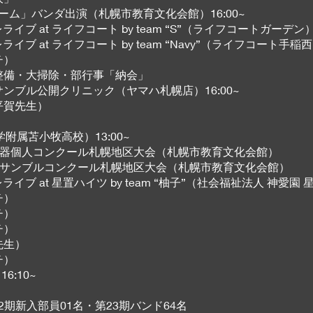
・ボエーム」バンダ出演（札幌市教育文化会館）16:00~
ンプレライブ at ライフコート by team “S”（ライフコートガーデン
ンプレライブ at ライフコート by team “Navy”（ライフコート手稲西
チ）
検整備・大掃除・部行事「納会」
サンブル公開クリニック（ヤマハ札幌店）16:00~
平賀先生）
学附属苫小牧高校）13:00~
北海道管楽器個人コンクール札幌地区大会（札幌市教育文化会館）
北海道アンサンブルコンクール札幌地区大会（札幌市教育文化会館）
ンプレライブ at 星置ハイツ by team “柚子”（社会福祉法人 神愛園
チ）
チ）
チ）
先生）
チ）
6:10~
）
22期新入部員01名・第23期バンド64名