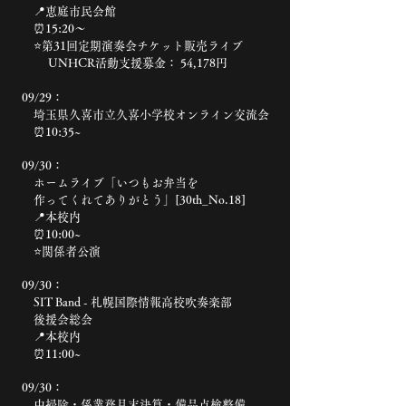
📍恵庭市民会館
⏰15:20〜
⭐️第31回定期演奏会チケット販売ライブ
UNHCR活動支援募金： 54,178円
09/29：
埼玉県久喜市立久喜小学校オンライン交流会
⏰10:35~
09/30：
ホームライブ「いつもお弁当を
作ってくれてありがとう」[30th_No.18]
📍本校内
⏰10:00~
⭐️関係者公演
09/30：
SIT Band - 札幌国際情報高校吹奏楽部
後援会総会
📍本校内
⏰11:00~
09/30：
中掃除・係業務月末決算・備品点検整備