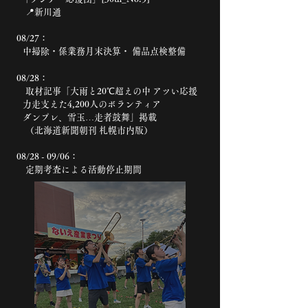
📍新川通
08/27：
中掃除・係業務月末決算・
備品点検整備
08/28：
取材記事「大雨と20℃超えの中 アツい応援
力走支えた4,200人のボランティア
ダンプレ、雪玉…走者鼓舞」掲載
（北海道新聞朝刊 札幌市内版）
08/28 - 09/06：
定期考査による活動停止期間