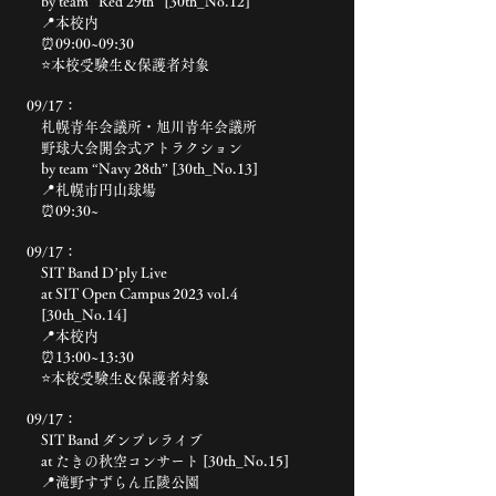
by team “Red 29th” [30th_No.12]
📍本校内
⏰09:00~09:30
⭐️本校受験生＆保護者対象
09/17：
札幌青年会議所・旭川青年会議所
野球大会開会式アトラクション
by team “Navy 28th” [30th_No.13]
📍札幌市円山球場
⏰09:30~
09/17：
SIT Band D’ply Live
at SIT Open Campus 2023 vol.4
[30th_No.14]
📍本校内
⏰13:00~13:30
⭐️本校受験生＆保護者対象
09/17：
SIT Band ダンプレライブ
at たきの秋空コンサート [30th_No.15]
📍滝野すずらん丘陵公園