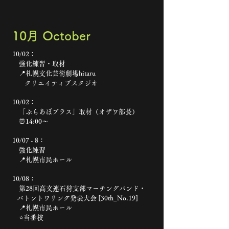
​10月 October
10/02：
強化練習・取材
📍札幌文化芸術劇場hitaru
クリエイティブスタジオ
10/02：
「ぶらあぼブラス」取材（オザワ部長）
⏰14:00〜
10/07 - 8：
強化練習
📍札幌市民ホール
10/08：
第28回高文連石狩支部マーチングバンド・
バトントワリング発表大会 [30th_No.19]
📍札幌市民ホール
⭐️当番校