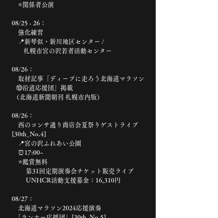
⭐️関係者公演
08/25 - 26：
強化練習
📍新琴似・新川地区センター /
札幌市宮の沢若者活動センター
08/26：
取材記事「ディープに走ろう北海道マラソン
⑩沿道応援団」掲載
（北海道新聞朝刊 札幌市内版）
08/26：
西のコンサ通り商店会夏祭りゲストライブ
[30th_No.4]
📍宮の沢ふれあい公園
⏰17:00~
⭐️鑑賞無料
第31回定期演奏会チケット販売ライブ
UNHCR活動支援募金：16,310円
08/27：
北海道マラソン2024応援演奏
「ランナー応援団」[30th_No.5]