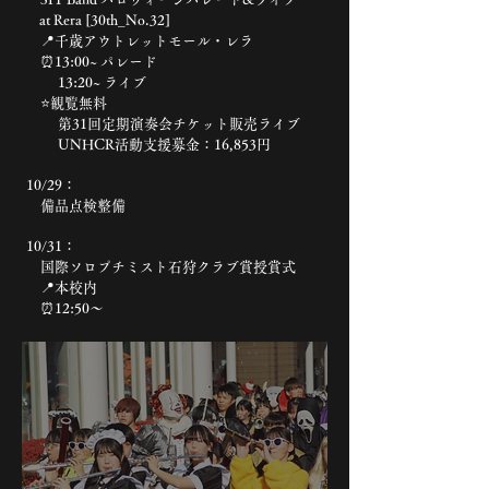
at Rera [30th_No.32]
📍千歳アウトレットモール・レラ
⏰13:00~ パレード
13:20~ ライブ
⭐️観覧無料
第31回定期演奏会チケット販売ライブ
UNHCR活動支援募金：16,853円
10/29：
備品点検整備
10/31：
国際ソロプチミスト石狩クラブ賞授賞式
📍本校内
⏰12:50〜