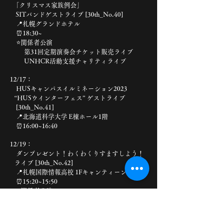
「クリスマス家族例会」
SITバンドゲストライブ [30th_No.40]
📍札幌グランドホテル
⏰18:30~
⭐️関係者公演
第31回定期演奏会チケット販売ライブ
UNHCR活動支援チャリティライブ
12/17：
HUSキャンパスイルミネーション2023
“HUSウインターフェス” ゲストライブ
[30th_No.41]
📍北海道科学大学 E棟ホール1階
⏰16:00~16:40
12/19：
ダンプレゼント！わくわくりすますしよう！
ライブ [30th_No.42]
📍札幌国際情報高校 1Fキャンティーン
⏰15:20~15:50
⭐️関係者公演
12/21：
宮の沢桃の花保育園ダンプレライブ