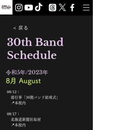
< 戻る
30th Band
Schedule
​令和5年/2023年
​8月 August
08/12：
部行事「30期バンド結成式」
📍本校内
08/17：
北海道新聞社取材
📍本校内