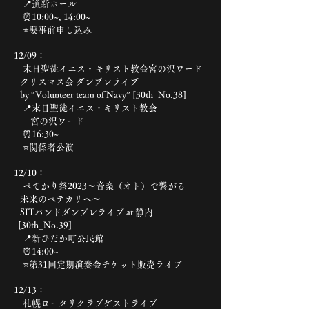
📍道新ホール
⏰10:00~, 14:00~
⭐️要事前申し込み
12/09：
末日聖徒イエス・キリスト教会宮の沢ワード
クリスマス会 ダンプレライブ
by “Volunteer team of Navy” [30th_No.38]
📍末日聖徒イエス・キリスト教会
宮の沢ワード
⏰16:30~
⭐️関係者公演
12/10：
ぺてかり祭2023〜音楽（オト）で繋がる
未来のペテカリへ〜
SITバンドダンプレライブ at 静内
[30th_No.39]
📍新ひだか町公民館
⏰14:00~
​ ⭐️第31回定期演奏会チケット販売ライブ
12/13：
札幌ロータリクラブゲストライブ