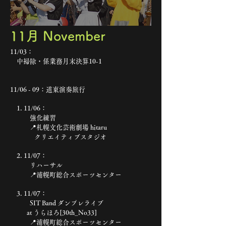
​11月 November
11/03：
中掃除・係業務月末決算10-1
11/06 - 09：道東演奏旅行
1. 11/06：
強化練習
📍札幌文化芸術劇場 hitaru
クリエイティブスタジオ
2. 11/07：
リハーサル
📍浦幌町総合スポーツセンター
3. 11/07：
SIT Band ダンプレライブ
at うらほろ[30th_No33]
📍浦幌町総合スポーツセンター