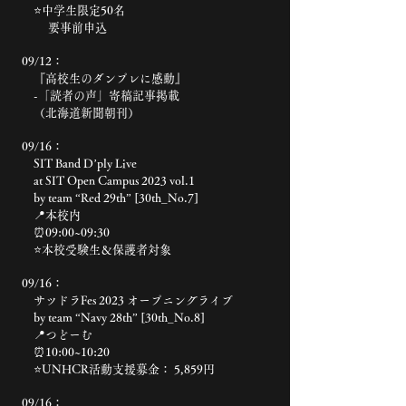
⭐️中学生限定50名
要事前申込
09/12：
『高校生のダンプレに感動』
-「読者の声」寄稿記事掲載
（北海道新聞朝刊）
09/16：
SIT Band D’ply Live
at SIT Open Campus 2023 vol.1
by team “Red 29th” [30th_No.7]
📍本校内
⏰09:00~09:30
⭐️本校受験生＆保護者対象
09/16：
サツドラFes 2023 オープニングライブ
by team “Navy 28th” [30th_No.8]
📍つどーむ
⏰10:00~10:20
⭐️UNHCR活動支援募金： 5,859円
09/16：