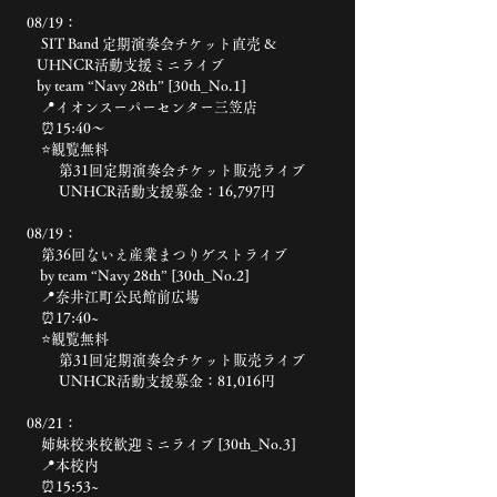
08/19：
SIT Band 定期演奏会チケット直売 &
UHNCR活動支援ミニライブ
by team “Navy 28th” [30th_No.1]
📍イオンスーパーセンター三笠店
⏰15:40〜
⭐️観覧無料
第31回定期演奏会チケット販売ライブ
UNHCR活動支援募金：16,797円
08/19：
第36回ないえ産業まつりゲストライブ
by team “Navy 28th” [30th_No.2]
📍奈井江町公民館前広場
⏰17:40~
⭐️観覧無料
第31回定期演奏会チケット販売ライブ
UNHCR活動支援募金：81,016円
08/21：
姉妹校来校歓迎ミニライブ [30th_No.3]
📍本校内
⏰15:53~