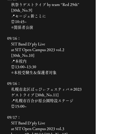
秋祭りゲストライブ by team “Red 29th”
[30th_No.9]
📍セージュ新ことに
⏰10:45~
⭐️関係者公演
09/16：
SIT Band D’ply Live
at SIT Open Campus 2023 vol.2
[30th_No.10]
📍本校内
⏰13:00~13:30
⭐️本校受験生＆保護者対象
09/16：
札幌市北区ぽっぴぃフェスティバル2023
ゲストライブ [30th_No.11]
📍札幌市百合が原公園特設ステージ
⏰15:00~
09/17：
SIT Band D’ply Live
at SIT Open Campus 2023 vol.3