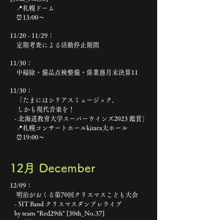
📍札幌ドーム
⏰13:00〜
11/20 - 11/29：
定期考査による活動停止期間
11/30：
中掃除・備品点検整備・係業務月末決算11
11/30：
「たまにはシリアスミュージック，
しかも現代音楽を！
- 北海道教育大学スーパーウインズ2023 鑑賞」
📍札幌コンサートホールkitara大ホール
⏰19:00〜
​12月 December
12/09：
明治がおくる第70回クリスマスこども大会
- SIT Band クリスマスダンプレライブ
by team "Red29th" [30th_No.37]