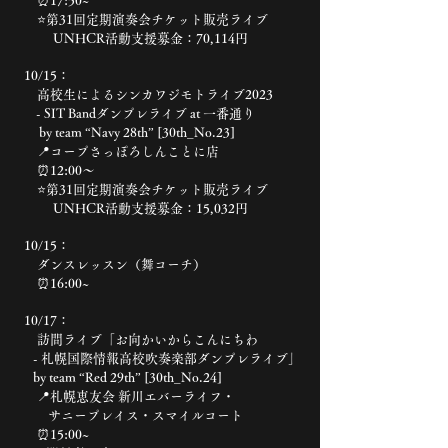
⏰17:50~
⭐️第31回定期演奏会チケット販売ライブ
UNHCR活動支援募金：70,114円
10/15：
高校生によるシンカワジモトライブ2023
- SIT Bandダンプレライブ at 一番通り
by team “Navy 28th” [30th_No.23]
📍コープさっぽろしんことに店
⏰12:00〜
⭐️第31回定期演奏会チケット販売ライブ
UNHCR活動支援募金：15,032円
10/15：
ダンスレッスン（舞コーチ）
⏰16:00~
10/17：
訪問ライブ「お向かいからこんにちわ
- 札幌国際情報高校吹奏楽部ダンプレライブ」
by team “Red 29th” [30th_No.24]
📍札幌恵友会 新川エバーライフ・
サニープレイス・スマイルコート
⏰15:00~