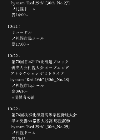
by team "Red 29th" [30th_No.27]
📍札幌ドーム
⏰14:00~
10/21：
リハーサル
📍札幌市民ホール
⏰17:00〜
10/22：
第70回日本PTA北海道ブロック
研究大会札幌大会 オープニング
アトラクション ゲストライブ
by team “Red 29th” [30th_No.28]
📍札幌市民ホール
⏰09:30~
⭐️関係者公演
10/22：
第76回秋季北海道高等学校野球大会
準々決勝 vs 帯広大谷高 応援演奏
by team "Red 29th" [30th_No.29]
📍札幌ドーム
⏰15:45~