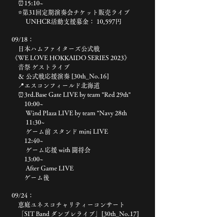
⏰15:10~
⭐️第31回定期演奏会チケット販売ライブ
UNHCR活動支援募金： 10,597円
09/18：
日本ハムファイターズ公式戦
《WE LOVE HOKKAIDO SERIES 2023》
音祭 ゲストライブ
＆ 公式戦応援演奏 [30th_No.16]
📍エスコンフィールド北海道
⏰3rd.Base Gate LIVE by team "Red 29th"
10:00~
Wind Plaza LIVE by team "Navy 28th
11:30~
ゲーム前 スタンド mini LIVE
12:40~
ゲーム応援 with 闘将会
13:00~
After Game LIVE
ゲーム後
09/24：
恵庭ユネスコチャリティーコンサート
「SIT Band ダンプレライブ」[30th_No.17]