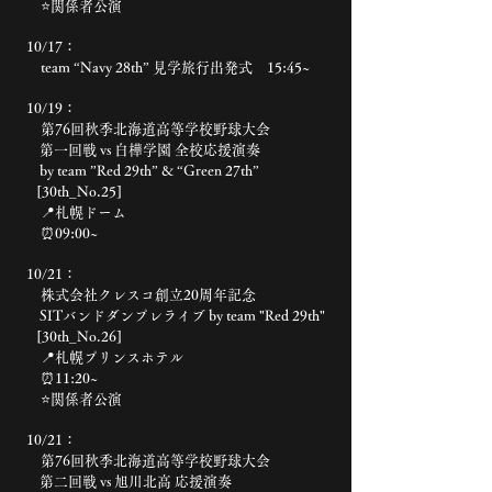
⭐️関係者公演
10/17：
team “Navy 28th” 見学旅行出発式 15:45~
10/19：
第76回秋季北海道高等学校野球大会
第一回戦 vs 白樺学園 全校応援演奏
by team ”Red 29th” & “Green 27th”
[30th_No.25]
📍札幌ドーム
⏰09:00~
10/21：
株式会社クレスコ創立20周年記念
SITバンドダンプレライブ by team "Red 29th"
[30th_No.26]
📍札幌プリンスホテル
⏰11:20~
⭐️関係者公演
10/21：
第76回秋季北海道高等学校野球大会
第二回戦 vs 旭川北高 応援演奏