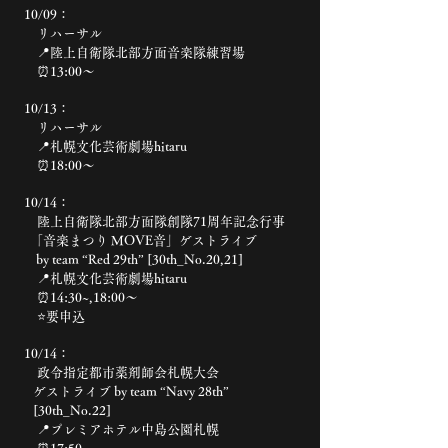
10/09：
リハーサル
📍陸上自衛隊北部方面音楽隊練習場
⏰13:00〜
10/13：
リハーサル
📍札幌文化芸術劇場hitaru
⏰18:00〜
10/14：
陸上自衛隊北部方面隊創隊71周年記念行事
「音楽まつり MOVE音」ゲストライブ
by team “Red 29th” [30th_No.20,21]
📍札幌文化芸術劇場hitaru
⏰14:30~,18:00〜
⭐️要申込
10/14：
政令指定都市薬剤師会札幌大会
ゲストライブ
by team “Navy 28th”
[30th_No.22]
📍プレミアホテル中島公園札幌