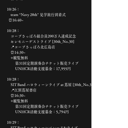
10/26：
team “Navy 28th” 見学旅行到着式
⏰16:40~
10/28：
コープさっぽろ組合員200万人達成記念
セレモニーゲストライブ [30th_No.30]
📍コープさっぽろ北広島店
⏰14:30~
⭐️観覧無料
第31回定期演奏会チケット販売ライブ
UNHCR活動支援募金：17,955円
10/28：
SIT Band ハロウィーンライブ at 蔦屋 [30th_No.31]
📍江別蔦屋書店
⏰16:30~
⭐️観覧無料
第31回定期演奏会チケット販売ライブ
UNHCR活動支援募金：5,794円
10/29：
SIT Band ハロウィーンパレード&ライブ