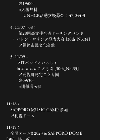
⏰19:00~
⭐️入場無料
UNHCR活動支援募金： 47,044円
4. 11/07 - 08：
第28回高文連全道マーチングバンド
・バトントワリング発表大会 [30th_No.34]
📍釧路市民文化会館
5. 11/09：
SITバンドといっしょ
in ニコニコこども園 [30th_No.35]
📍浦幌町認定こども園
⏰09:30~
⭐️関係者公演
11/18：
SAPPORO MUSIC CAMP 参加
📍札幌ドーム
11/19：
全開エール!! 2023 in SAPPORO DOME
[30th_No.36]