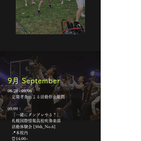
​9月 September
08/28 - 09/06：
定期考査による活動停止期間
09/09：
「一緒にダンプレやる？」
札幌国際情報高校吹奏楽部
活動体験会 [30th_No.6]
📍本校内
⏰14:00~